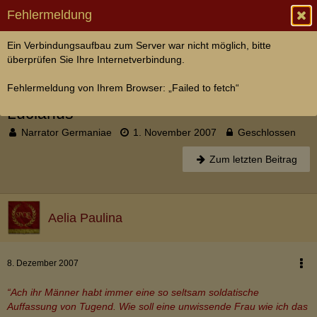
Fehlermeldung
Ein Verbindungsaufbau zum Server war nicht möglich, bitte
Domus Legati Augusti
überprüfen Sie Ihre Internetverbindung.
[Atrium] Hochzeitsfeierlichkeiten von
Fehlermeldung von Ihrem Browser: „Failed to fetch“
Aelia Paulina und Marcus Vinicius
Lucianus
Narrator Germaniae
1. November 2007
Geschlossen
Zum letzten Beitrag
Aelia Paulina
8. Dezember 2007
“Ach ihr Männer habt immer eine so seltsam soldatische
Auffassung von Tugend. Wie soll eine unwissende Frau wie ich das