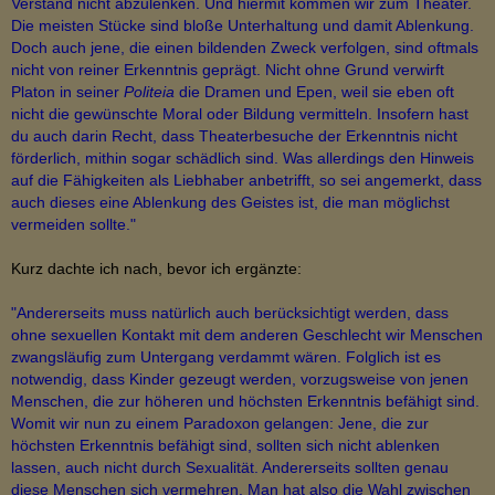
Verstand nicht abzulenken. Und hiermit kommen wir zum Theater.
Die meisten Stücke sind bloße Unterhaltung und damit Ablenkung.
Doch auch jene, die einen bildenden Zweck verfolgen, sind oftmals
nicht von reiner Erkenntnis geprägt. Nicht ohne Grund verwirft
Platon in seiner
Politeia
die Dramen und Epen, weil sie eben oft
nicht die gewünschte Moral oder Bildung vermitteln. Insofern hast
du auch darin Recht, dass Theaterbesuche der Erkenntnis nicht
förderlich, mithin sogar schädlich sind. Was allerdings den Hinweis
auf die Fähigkeiten als Liebhaber anbetrifft, so sei angemerkt, dass
auch dieses eine Ablenkung des Geistes ist, die man möglichst
vermeiden sollte."
Kurz dachte ich nach, bevor ich ergänzte:
"Andererseits muss natürlich auch berücksichtigt werden, dass
ohne sexuellen Kontakt mit dem anderen Geschlecht wir Menschen
zwangsläufig zum Untergang verdammt wären. Folglich ist es
notwendig, dass Kinder gezeugt werden, vorzugsweise von jenen
Menschen, die zur höheren und höchsten Erkenntnis befähigt sind.
Womit wir nun zu einem Paradoxon gelangen: Jene, die zur
höchsten Erkenntnis befähigt sind, sollten sich nicht ablenken
lassen, auch nicht durch Sexualität. Andererseits sollten genau
diese Menschen sich vermehren. Man hat also die Wahl zwischen