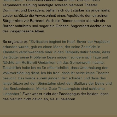
Terpanders Meinung benötigte sowieso niemand Theater.
Dummheit und Dekadenz ballten sich dort stärker als andernorts.
Leider schützte die Anwesenheit eines Aquädukts den einzelnen
Bürger nicht vor Barbarei. Auch ein Römer konnte sich wie ein
Barbar aufführen und sogar ein Grieche. Angewidert dachte er an
das vielgepriesene Athen.
So ergänzte er:
"Zivilisation beginnt im Kopf. Bevor der Auqädukt
erfunden wurde, gab es einen Mann, der seine Zeit nicht in
Theatern verschwendete oder in den Tempeln dafür betete, dass
die Götter seine Probleme lösen mögen, sondern sich Tage und
Nächte am Reißbrett Gedanken um das Gemeinwohl machte.
Tatsächlich halte ich es für offensichtlich, dass Unterhaltung der
Volksverblödung dient. Ich bin froh, dass ihr beide keine Theater
besucht. Das würde eurem jungen Hirn schaden und dass das
lange Sitzen auf den Steinstufen staut den Blutfluss der Beine und
des Beckenbodens. Merke: Gute Theatergäste sind schlechte
Liebhaber."
Zwar war er nicht der Paedagogus der beiden, doch
das hielt ihn nicht davon ab, sie zu belehren.