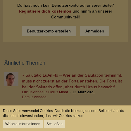
Du hast noch kein Benutzerkonto auf unserer Seite?
Registriere dich kostenlos
und nimm an unserer
Community teil!
Benutzerkonto erstellen
Anmelden
Ähnliche Themen
~ Salutatio LuAnFlo ~ Wer an der Salutation teilnimmt,
muss nicht zuerst an der Porta anstehen. Die Porta ist
bei der Salutatio offen, aber durch Ursus bewacht!
Lucius Annaeus Florus Minor
12. März 2021
Domus Annaea
Diese Seite verwendet Cookies. Durch die Nutzung unserer Seite erklärst du
dich damit einverstanden, dass wir Cookies setzen.
Weitere Informationen
Schließen