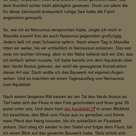
dem Komfort sicher nicht abträglich gewesen. Doch vor allem die
für diese Jahreszeit erstaunlich ruhige See hatte die Fahrt
angenehm gemacht.
So, wie ich es Mercurius versprochen hatte, zeigte ich mich in
Massilia sowohl ihm als auch Neptunus gegenüber großzügig.
Jedem ließ ich zwei Schweine opfern. Nach einem Tag in Massilia
ritten wir weiter, bis wir schließlich in Nemausus ankamen. Das war
zwar ein leichter Umweg, aber in der Nähe befand sich ein Ziel, das
ich einfach sehen musste. Ich hatte bereits von dem Aquädukt über
den Vardo fluvius gelesen, der wohl die gewagteste Konstruktion
dieser Art war. Doch wollte ich das Bauwerk mit eigenen Augen
sehen. Und so machten wir einen Tagesausflug von Nemausus
zum Aquädukt.
Nach einem längeren Ritt kamen wir am Tal des Vardo fluvius an.
Tief hatte sich der Fluss in den Fels geschnitten und floss gute 35
passi unter uns. Und dann kam
der Aquädukt
in unser Blickfeld.
Ich beschloss, den Blick vom Fluss aus zu genießen und führte
mein Pferd den Hang hinunter, bis ich schließlich im Flussbett
ankam. Dort stieg ich wieder in den Sattel und folgte dem Fluss, bis
ich einen Blick auf das gesamte Bauwerk hatte. Stolz erhob sich