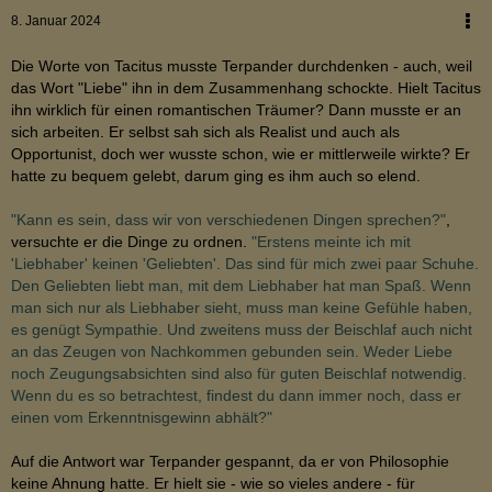
8. Januar 2024
Die Worte von Tacitus musste Terpander durchdenken - auch, weil
das Wort "Liebe" ihn in dem Zusammenhang schockte. Hielt Tacitus
ihn wirklich für einen romantischen Träumer? Dann musste er an
sich arbeiten. Er selbst sah sich als Realist und auch als
Opportunist, doch wer wusste schon, wie er mittlerweile wirkte? Er
hatte zu bequem gelebt, darum ging es ihm auch so elend.
"Kann es sein, dass wir von verschiedenen Dingen sprechen?"
,
versuchte er die Dinge zu ordnen.
"
Erstens meinte ich mit
'Liebhaber' keinen 'Geliebten'. Das sind für mich zwei paar Schuhe.
Den Geliebten liebt man, mit dem Liebhaber hat man Spaß. Wenn
man sich nur als Liebhaber sieht, muss man keine Gefühle haben,
es genügt Sympathie. Und zweitens muss der Beischlaf auch nicht
an das Zeugen von Nachkommen gebunden sein. Weder Liebe
noch Zeugungsabsichten sind also für guten Beischlaf notwendig.
Wenn du es so betrachtest, findest du dann immer noch, dass er
einen vom Erkenntnisgewinn abhält?"
Auf die Antwort war Terpander gespannt, da er von Philosophie
keine Ahnung hatte. Er hielt sie - wie so vieles andere - für