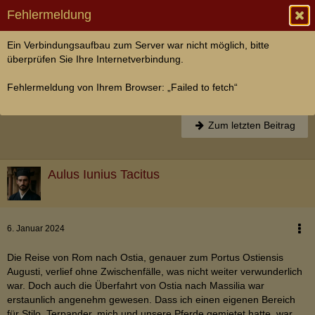
Fehlermeldung
Ein Verbindungsaufbau zum Server war nicht möglich, bitte
Restliche Provinzen des Imperiums
überprüfen Sie Ihre Internetverbindung.
Der Aquädukt über den Vardo
Fehlermeldung von Ihrem Browser: „Failed to fetch“
Aulus Iunius Tacitus
6. Januar 2024
Gallia
Zum letzten Beitrag
Aulus Iunius Tacitus
6. Januar 2024
Die Reise von Rom nach Ostia, genauer zum Portus Ostiensis
Augusti, verlief ohne Zwischenfälle, was nicht weiter verwunderlich
war. Doch auch die Überfahrt von Ostia nach Massilia war
erstaunlich angenehm gewesen. Dass ich einen eigenen Bereich
für Stilo, Terpander, mich und unsere Pferde gemietet hatte, war