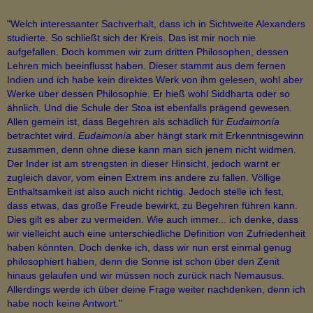
"Welch interessanter Sachverhalt, dass ich in Sichtweite Alexanders
studierte. So schließt sich der Kreis. Das ist mir noch nie
aufgefallen. Doch kommen wir zum dritten Philosophen, dessen
Lehren mich beeinflusst haben. Dieser stammt aus dem fernen
Indien und ich habe kein direktes Werk von ihm gelesen, wohl aber
Werke über dessen Philosophie. Er hieß wohl Siddharta oder so
ähnlich. Und die Schule der Stoa ist ebenfalls prägend gewesen.
Allen gemein ist, dass Begehren als schädlich für
Eudaimonía
betrachtet wird.
Eudaimonía
aber hängt stark mit Erkenntnisgewinn
zusammen, denn ohne diese kann man sich jenem nicht widmen.
Der Inder ist am strengsten in dieser Hinsicht, jedoch warnt er
zugleich davor, vom einen Extrem ins andere zu fallen. Völlige
Enthaltsamkeit ist also auch nicht richtig. Jedoch stelle ich fest,
dass etwas, das große Freude bewirkt, zu Begehren führen kann.
Dies gilt es aber zu vermeiden. Wie auch immer... ich denke, dass
wir vielleicht auch eine unterschiedliche Definition von Zufriedenheit
haben könnten. Doch denke ich, dass wir nun erst einmal genug
philosophiert haben, denn die Sonne ist schon über den Zenit
hinaus gelaufen und wir müssen noch zurück nach Nemausus.
Allerdings werde ich über deine Frage weiter nachdenken, denn ich
habe noch keine Antwort."