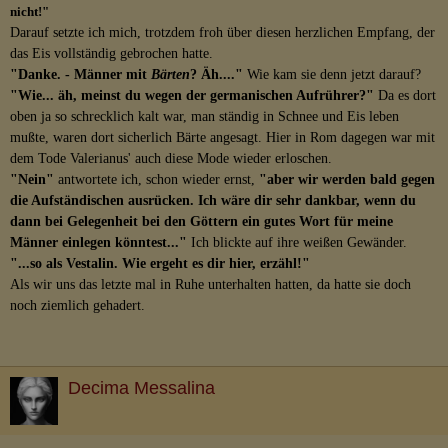
nicht!"
Darauf setzte ich mich, trotzdem froh über diesen herzlichen Empfang, der
das Eis vollständig gebrochen hatte.
"Danke. - Männer mit
Bärten
? Äh...."
Wie kam sie denn jetzt darauf?
"Wie... äh, meinst du wegen der germanischen Aufrührer?"
Da es dort
oben ja so schrecklich kalt war, man ständig in Schnee und Eis leben
mußte, waren dort sicherlich Bärte angesagt. Hier in Rom dagegen war mit
dem Tode Valerianus' auch diese Mode wieder erloschen.
"Nein"
antwortete ich, schon wieder ernst,
"aber wir werden bald gegen
die Aufständischen ausrücken. Ich wäre dir sehr dankbar, wenn du
dann bei Gelegenheit bei den Göttern ein gutes Wort für meine
Männer einlegen könntest..."
Ich blickte auf ihre weißen Gewänder.
"...so als Vestalin. Wie ergeht es dir hier, erzähl!"
Als wir uns das letzte mal in Ruhe unterhalten hatten, da hatte sie doch
noch ziemlich gehadert.
Decima Messalina