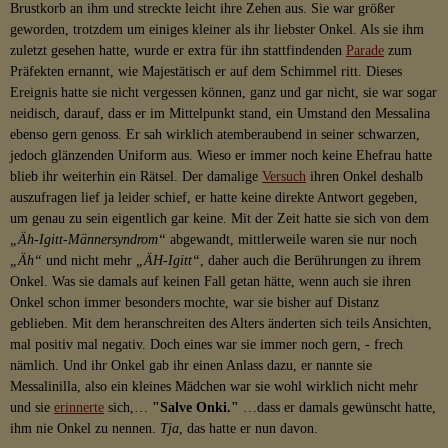
Brustkorb an ihm und streckte leicht ihre Zehen aus. Sie war größer
geworden, trotzdem um einiges kleiner als ihr liebster Onkel. Als sie ihm
zuletzt gesehen hatte, wurde er extra für ihn stattfindenden
Parade
zum
Präfekten ernannt, wie Majestätisch er auf dem Schimmel ritt. Dieses
Ereignis hatte sie nicht vergessen können, ganz und gar nicht, sie war sogar
neidisch, darauf, dass er im Mittelpunkt stand, ein Umstand den Messalina
ebenso gern genoss. Er sah wirklich atemberaubend in seiner schwarzen,
jedoch glänzenden Uniform aus. Wieso er immer noch keine Ehefrau hatte
blieb ihr weiterhin ein Rätsel. Der damalige
Versuch
ihren Onkel deshalb
auszufragen lief ja leider schief, er hatte keine direkte Antwort gegeben,
um genau zu sein eigentlich gar keine. Mit der Zeit hatte sie sich von dem
„Äh-Igitt-Männersyndrom“
abgewandt, mittlerweile waren sie nur noch
„Äh“
und nicht mehr
„ÄH-Igitt“
, daher auch die Berührungen zu ihrem
Onkel. Was sie damals auf keinen Fall getan hätte, wenn auch sie ihren
Onkel schon immer besonders mochte, war sie bisher auf Distanz
geblieben. Mit dem heranschreiten des Alters änderten sich teils Ansichten,
mal positiv mal negativ. Doch eines war sie immer noch gern, - frech
nämlich. Und ihr Onkel gab ihr einen Anlass dazu, er nannte sie
Messalinilla, also ein kleines Mädchen war sie wohl wirklich nicht mehr
und sie
erinnerte
sich,…
"Salve Onki."
…dass er damals gewünscht hatte,
ihm nie Onkel zu nennen.
Tja
, das hatte er nun davon.