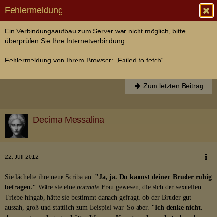
Fehlermeldung
Ein Verbindungsaufbau zum Server war nicht möglich, bitte
Atrium Vestae
überprüfen Sie Ihre Internetverbindung.
[CUBICULUM] Decima Messalina
Fehlermeldung von Ihrem Browser: „Failed to fetch“
Decima Messalina
23. April 2012
Zum letzten Beitrag
Decima Messalina
22. Juli 2012
Sie lächelte ihre neue Scriba an.
"Ja, ja. Du kannst deinen Bruder ruhig
befragen."
Wäre sie eine
normale
Frau gewesen, die sich der sexuellen
Triebe hingab, hätte sie bestimmt danach gefragt, ob der Bruder gut
aussah, groß und stattlich zum Beispiel war. So aber.
"Ich denke nicht,