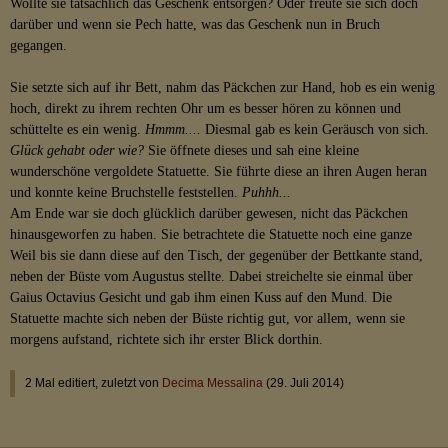
Wollte sie tatsächlich das Geschenk entsorgen? Oder freute sie sich doch
darüber und wenn sie Pech hatte, was das Geschenk nun in Bruch
gegangen.
Sie setzte sich auf ihr Bett, nahm das Päckchen zur Hand, hob es ein wenig
hoch, direkt zu ihrem rechten Ohr um es besser hören zu können und
schüttelte es ein wenig.
Hmmm....
Diesmal gab es kein Geräusch von sich.
Glück gehabt oder wie?
Sie öffnete dieses und sah eine kleine
wunderschöne vergoldete Statuette. Sie führte diese an ihren Augen heran
und konnte keine Bruchstelle feststellen.
Puhhh...
Am Ende war sie doch glücklich darüber gewesen, nicht das Päckchen
hinausgeworfen zu haben. Sie betrachtete die Statuette noch eine ganze
Weil bis sie dann diese auf den Tisch, der gegenüber der Bettkante stand,
neben der Büste vom Augustus stellte. Dabei streichelte sie einmal über
Gaius Octavius Gesicht und gab ihm einen Kuss auf den Mund. Die
Statuette machte sich neben der Büste richtig gut, vor allem, wenn sie
morgens aufstand, richtete sich ihr erster Blick dorthin.
2 Mal editiert, zuletzt von
Decima Messalina
(
29. Juli 2014
)