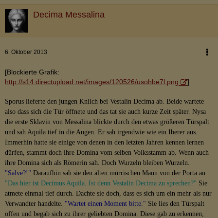
Decima Messalina
6. Oktober 2013
[Blockierte Grafik:
http://s14.directupload.net/images/120526/usohbe7l.png
]
Sporus lieferte den jungen Knilch bei Vestalin Decima ab. Beide wartete
also dass sich die Tür öffnete und das tat sie auch kurze Zeit später. Nysa
die erste Sklavin von Messalina blickte durch den etwas größeren Türspalt
und sah Aquila tief in die Augen. Er sah irgendwie wie ein Iberer aus.
Immerhin hatte sie einige von denen in den letzten Jahren kennen lernen
dürfen, stammt doch ihre Domina vom selben Volksstamm ab. Wenn auch
ihre Domina sich als Römerin sah. Doch Wurzeln bleiben Wurzeln.
"Salve?!"
Daraufhin sah sie den alten mürrischen Mann von der Porta an.
"Das hier ist Decimus Aquila. Ist denn Vestalin Decima zu sprechen?"
Sie
atmete einmal tief durch. Dachte sie doch, dass es sich um ein mehr als nur
Verwandter handelte.
"Wartet einen Moment bitte."
Sie lies den Türspalt
offen und begab sich zu ihrer geliebten Domina. Diese gab zu erkennen,