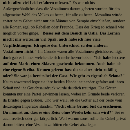
nicht allzu viel Leid erfahren müssen."
Es war nichts
Außergewöhnliches dass die Vestalinnen darum gebeten wurden für das
allgemeine Wohl des Volkes zu beten, für alle zu beten. Messalina würde
später beim Gebet nicht nur die Männer von Serapio einschließen, sondern
alle Römer, egal ob Rebellen oder Freunde. Dass der Krieg so schnell wie
möglich vorbei ginge.
"Besser seit dem Besuch in Ostia. Das Lernen
macht mir weiterhin viel Spaß, auch habe ich hier viele
Verpflichtungen. Ich spüre den Unterschied zu den anderen
Vestalinnen nicht."
Im Grunde waren alle Vestalinnen gleichberechtigt,
doch gab es immer welche die sich mehr hervorhoben.
"Ich habe letztens
auf dem Markt einen Sklaven geschenkt bekommen. Auch habe ich
eine eigene Scriba. Kennen gelernt hast du sie aber nicht zufällig
oder? Sie war ja bereits bei der Casa. Wie geht es eigentlich Seiana?"
Kaum abwartend legte sie ihre beiden Hände ineinander gefaltet auf ihren
Schoß und ihr Gesichtsausdruck wurde deutlich trauriger. Die Götter
konnten nur eine Partei gewinnen lassen, wobei im Grunde beide verloren,
da Brüder gegen Brüder. Und wer weiß, ob die Götter auf der Seite vom
derzeitigen Imperator standen.
"Nicht ohne Grund bist du erschienen.
Du nimmst an, dass es eine Reise ohne Wiederkehr sein wird?"
Sei es
auch seelisch oder gar körperlich. Weil warum sonst sollte ihr Onkel privat
darum bitten, eine Vestalin zu bitten ein Gebet abzulegen.