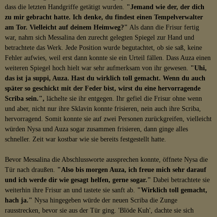
dass die letzten Handgriffe getätigt wurden.
"Jemand wie der, der dich
zu mir gebracht hatte. Ich denke, du findest einen Tempelverwalter
am Tor. Vielleicht auf deinem Heimweg?"
Als dann die Frisur fertig
war, nahm sich Messalina den zurecht gelegten Spiegel zur Hand und
betrachtete das Werk. Jede Position wurde begutachtet, ob sie saß, keine
Fehler aufwies, weil erst dann konnte sie ein Urteil fällen. Dass Auza einen
weiteren Spiegel hoch hielt war sehr aufmerksam von ihr gewesen.
"Uhi,
das ist ja suppi, Auza. Hast du wirklich toll gemacht. Wenn du auch
später so geschickt mit der Feder bist, wirst du eine hervorragende
Scriba sein.",
lächelte sie ihr entgegen. Ihr gefiel die Frisur ohne wenn
und aber, nicht nur ihre Sklavin konnte frisieren, nein auch ihre Scriba,
hervorragend. Somit konnte sie auf zwei Personen zurückgreifen, vielleicht
würden Nysa und Auza sogar zusammen frisieren, dann ginge alles
schneller. Zeit war kostbar wie sie bereits festgestellt hatte.
Bevor Messalina die Abschlussworte aussprechen konnte, öffnete Nysa die
Tür nach draußen.
"Also bis morgen Auza, ich freue mich sehr darauf
und ich werde dir wie gesagt helfen, gerne sogar."
Dabei betrachtete sie
weiterhin ihre Frisur an und tastete sie sanft ab.
"Wirklich toll gemacht,
hach ja."
Nysa hingegeben würde der neuen Scriba die Zunge
rausstrecken, bevor sie aus der Tür ging. 'Blöde Kuh', dachte sie sich