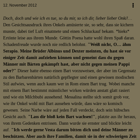
12. November 2012
Doch, doch und wie ich es tue, so du mir, so ich dir, lieber lieber Onki!…
Den Gesichtsausdruck ihres Onkels amüsierte sie, so sehr, dass sie kichern
musste, dabei tief Luft einatmete und einen Schluckauf bekam. *hieks*
Ertönte leise aus ihrem Munde. Göttin Poena hatte wohl ihren Spaß daran.
Schadenfreude wurde noch nie redlich belohnt.
"Weiß nicht, O… ähm
Serapio. Meine Brüder Albinus und Dexter meinten, du hast sie vor
einiger Zeit damit aufziehen können und gemeint dass du gegen
Männer mit Bärten gekämpft hast, aber nicht gegen meinen Pappi
oder?"
Dieser hatte ebenso einen Bart vorzuweisen, der aber im Gegensatz
zu den Barbarenbärten natürlich gepflegter und einen gewissen modischen
Stil aufwies, wenn auch kaum wer in Rom einen Bart trug. Wobei manche
mit einem Bart bestimmt männlicher wirken würden anstatt glatt rasiert
und wie ein Milchbubi aussehend. Messalina stellte sich somit grob vor,
wie ihr Onkel wohl mit Bart aussehen würde, dass wäre so komisch
gewesen. Seine Narbe wäre auf jeden Fall verdeckt, doch sein hübsches
Gesicht auch.
"Lass dir bloß kein Bart wachsen!"
, platzte aus ihr heraus,
von ihrem Gedenken entrissen. Dann wurde sie ernster und blickte leicht
auf.
"Ich werde gerne Vesta darum bitten dich und deine Männer zu
beschützen. Aber auch ihre Familien, damit sie in der schwierigen Zeit