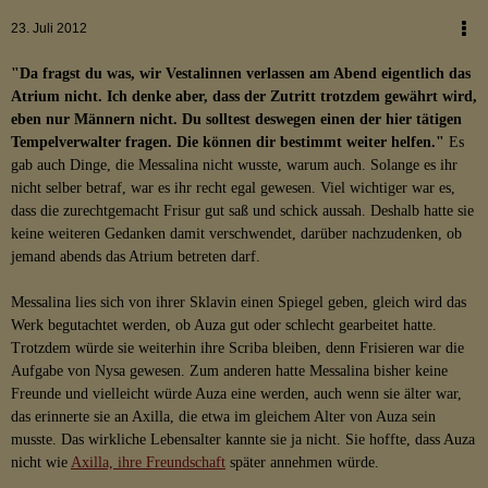
23. Juli 2012
"Da fragst du was, wir Vestalinnen verlassen am Abend eigentlich das
Atrium nicht. Ich denke aber, dass der Zutritt trotzdem gewährt wird,
eben nur Männern nicht. Du solltest deswegen einen der hier tätigen
Tempelverwalter fragen. Die können dir bestimmt weiter helfen."
Es
gab auch Dinge, die Messalina nicht wusste, warum auch. Solange es ihr
nicht selber betraf, war es ihr recht egal gewesen. Viel wichtiger war es,
dass die zurechtgemacht Frisur gut saß und schick aussah. Deshalb hatte sie
keine weiteren Gedanken damit verschwendet, darüber nachzudenken, ob
jemand abends das Atrium betreten darf.
Messalina lies sich von ihrer Sklavin einen Spiegel geben, gleich wird das
Werk begutachtet werden, ob Auza gut oder schlecht gearbeitet hatte.
Trotzdem würde sie weiterhin ihre Scriba bleiben, denn Frisieren war die
Aufgabe von Nysa gewesen. Zum anderen hatte Messalina bisher keine
Freunde und vielleicht würde Auza eine werden, auch wenn sie älter war,
das erinnerte sie an Axilla, die etwa im gleichem Alter von Auza sein
musste. Das wirkliche Lebensalter kannte sie ja nicht. Sie hoffte, dass Auza
nicht wie
Axilla, ihre Freundschaft
später annehmen würde.