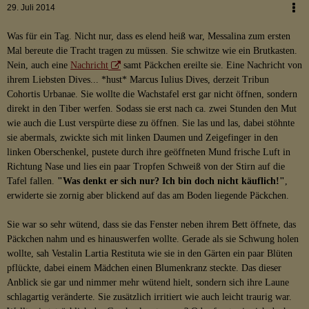
29. Juli 2014
Was für ein Tag. Nicht nur, dass es elend heiß war, Messalina zum ersten
Mal bereute die Tracht tragen zu müssen. Sie schwitze wie ein Brutkasten.
Nein, auch eine
Nachricht
samt Päckchen ereilte sie. Eine Nachricht von
ihrem Liebsten Dives... *hust* Marcus Iulius Dives, derzeit Tribun
Cohortis Urbanae. Sie wollte die Wachstafel erst gar nicht öffnen, sondern
direkt in den Tiber werfen. Sodass sie erst nach ca. zwei Stunden den Mut
wie auch die Lust verspürte diese zu öffnen. Sie las und las, dabei stöhnte
sie abermals, zwickte sich mit linken Daumen und Zeigefinger in den
linken Oberschenkel, pustete durch ihre geöffneten Mund frische Luft in
Richtung Nase und lies ein paar Tropfen Schweiß von der Stirn auf die
Tafel fallen.
"Was denkt er sich nur? Ich bin doch nicht käuflich!"
,
erwiderte sie zornig aber blickend auf das am Boden liegende Päckchen.
Sie war so sehr wütend, dass sie das Fenster neben ihrem Bett öffnete, das
Päckchen nahm und es hinauswerfen wollte. Gerade als sie Schwung holen
wollte, sah Vestalin Lartia Restituta wie sie in den Gärten ein paar Blüten
pflückte, dabei einem Mädchen einen Blumenkranz steckte. Das dieser
Anblick sie gar und nimmer mehr wütend hielt, sondern sich ihre Laune
schlagartig veränderte. Sie zusätzlich irritiert wie auch leicht traurig war.