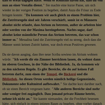
dass er etwas dagegen hätte. Wenn er Kenntnis davon hat, dass du von
nun an einer Vestalin dienst."
Sie machte eine kurze Pause, um sich
wieder in der vorigen Position zu begeben, damit Auza die Frisur zu Ende
bringen konnte.
"Da kommen wir auch gleich zu einem Problem hier,
die Zutrittsregeln sind seit Jahren verschärft, somit ist es Männern
absolut nicht erlaubt, dass Atrium zu betreten, außer sie arbeiten hier
oder werden von der Maxima hereingebeten. Nachts sogar, darf
absolut keine männliche Person das Atrium betreten, das war schon
immer so."
Messalina fand die Zutrittsregeln viel zu streng, doch dass die
Männer somit keinen Zutritt hatten, war doch etwas Positives gewesen.
Da sie davon ausging, dass ihre neue Scriba sowieso im Atrium wohnen
würde.
"Ich werde dir ein Zimmer herrichten lassen, du wohnst dann
im oberen Geschoss, in der Nähe der Bibliothek. Ja, da kommen wir
zu den nächsten Regeln. Es gibt Bereiche, die du auf keinen Fall
betreten darfst, zum einen der
Tempel
, die
Bäckerei
und die
Bibliothek
. An diesen Orten werden nämlich heilige Gegenstände,
Dokumente oder Kultmittel aufbewahrt."
Sie dachte kurz darüber nach,
ob sie einen Bereich vergessen hatte.
"Alle anderen Bereiche sind mehr
oder weniger frei zugänglich. Dass jemand private Räume betritt,
nehme ich nicht an."
Sie kannte niemanden, der die Frechheit besessen
hätte, sich einfach in einem intimen Raum zu begeben, ohne vorher danach