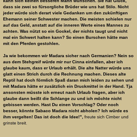
kann sich keinen besseren Mann wünschen. Sie hat Glück,
dass sie zwei so fürsorgliche Brüder wie uns hat Stilo. Nicht
jeder würde sich derart viele Gedanken um den zukünftigen
Ehemann seiner Schwester machen. Die meisten schielen nur
auf das Geld, anstatt auf die inneren Werte eines Mannes zu
achten. Was nützt so ein Gockel, der nichts taugt und nicht
mal ein Schwert halten kann? So einen Burschen hätte man
mit den Pferden gestohlen.
Ja wie bekommen wir Madara sicher nach Germanien? Nein so
aus dem Stehgreif würde mir nur Cinna einfallen, aber ich
glaube kaum, dass er Urlaub erhält. Die alte Natter würde uns
glatt einen Strich durch die Rechnung machen. Dieses alte
Reptil hat doch förmlich Spaß daran mich leiden zu sehen und
mit Madara hätte er zusätzlich ein Druckmittel in der Hand. Tja
ansonsten müsste ich erneut nach Urlaub fragen, aber ich
glaube dann beißt die Schlange zu und ich möchte nicht
gebissen werden. Hast Du einen Vorschlag? Oder noch
besser, könnte Sabaco Madara nicht abholen? Ich würde es
ihm vergelten! Das ist doch die Idee!",
freute sich Cimber und
grinste breit.