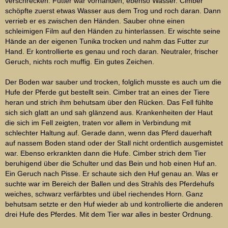
verschrecken. Futter war vorhanden, ebenso Wasser. Cimber
schöpfte zuerst etwas Wasser aus dem Trog und roch daran. Dann
verrieb er es zwischen den Händen. Sauber ohne einen
schleimigen Film auf den Händen zu hinterlassen. Er wischte seine
Hände an der eigenen Tunika trocken und nahm das Futter zur
Hand. Er kontrollierte es genau und roch daran. Neutraler, frischer
Geruch, nichts roch muffig. Ein gutes Zeichen.
Der Boden war sauber und trocken, folglich musste es auch um die
Hufe der Pferde gut bestellt sein. Cimber trat an eines der Tiere
heran und strich ihm behutsam über den Rücken. Das Fell fühlte
sich sich glatt an und sah glänzend aus. Krankenheiten der Haut
die sich im Fell zeigten, traten vor allem in Verbindung mit
schlechter Haltung auf. Gerade dann, wenn das Pferd dauerhaft
auf nassem Boden stand oder der Stall nicht ordentlich ausgemistet
war. Ebenso erkrankten dann die Hufe. Cimber strich dem Tier
beruhigend über die Schulter und das Bein und hob einen Huf an.
Ein Geruch nach Pisse. Er schaute sich den Huf genau an. Was er
suchte war im Bereich der Ballen und des Strahls des Pferdehufs
weiches, schwarz verfärbtes und übel riechendes Horn. Ganz
behutsam setzte er den Huf wieder ab und kontrollierte die anderen
drei Hufe des Pferdes. Mit dem Tier war alles in bester Ordnung.