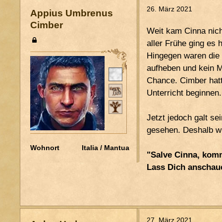
26. März 2021
Appius Umbrenus
Cimber
Weit kam Cinna nicht
aller Frühe ging es 
Hingegen waren die 
aufheben und kein M
Pers. Status
Chance. Cimber hatt
Stand
Unterricht beginnen.
Patria Potestas
Jetzt jedoch galt se
Ordo
~
gesehen. Deshalb wu
Wohnort
Italia / Mantua
"Salve Cinna, kom
Lass Dich anschau
27. März 2021