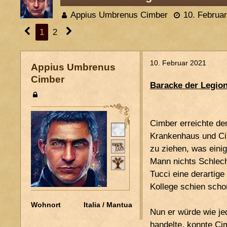
Appius Umbrenus Cimber
10. Februa
1
2
10. Februar 2021
Appius Umbrenus
Cimber
Baracke der Legion
Cimber erreichte de
Pers. Status
Krankenhaus und Cimb
Stand
zu ziehen, was eini
Mann nichts Schlech
Patria Potestas
Tucci eine derartig
Ordo
~
Kollege schien schon
Wohnort
Italia / Mantua
Nun er würde wie je
handelte, konnte Ci