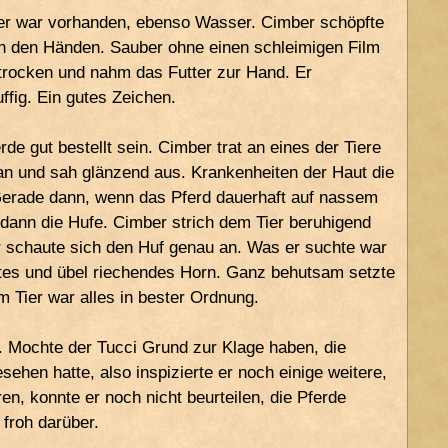
ter war vorhanden, ebenso Wasser. Cimber schöpfte
n den Händen. Sauber ohne einen schleimigen Film
 trocken und nahm das Futter zur Hand. Er
ffig. Ein gutes Zeichen.
e gut bestellt sein. Cimber trat an eines der Tiere
 an und sah glänzend aus. Krankenheiten der Haut die
. Gerade dann, wenn das Pferd dauerhaft auf nassem
 dann die Hufe. Cimber strich dem Tier beruhigend
r schaute sich den Huf genau an. Was er suchte war
btes und übel riechendes Horn. Ganz behutsam setzte
m Tier war alles in bester Ordnung.
n. Mochte der Tucci Grund zur Klage haben, die
sehen hatte, also inspizierte er noch einige weitere,
, konnte er noch nicht beurteilen, die Pferde
froh darüber.