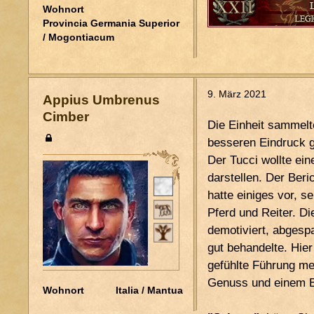
Wohnort
Provincia Germania Superior
/ Mogontiacum
9. März 2021
Appius Umbrenus
Cimber
Die Einheit sammelte
besseren Eindruck g
Der Tucci wollte ei
darstellen. Der Ber
Pers. Status
hatte einiges vor, 
Stand
Pferd und Reiter. D
demotiviert, abgespa
Patria Potestas
gut behandelte. Hie
Ordo
~
gefühlte Führung me
Genuss und einem Be
Wohnort
Italia / Mantua