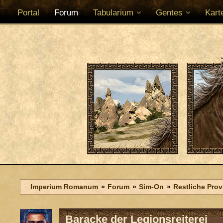
Portal
Forum
Tabularium
Gentes
Kart
Imperium Romanum
Forum
Sim-On
Restliche Pro
Baracke der Legionsreiterei