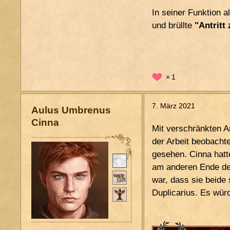
In seiner Funktion a
und brüllte
"Antritt
1
7. März 2021
Aulus Umbrenus
Cinna
Mit verschränkten A
der Arbeit beobachte
gesehen. Cinna hatt
Pers. Status
am anderen Ende de
Stand
war, dass sie beide
Duplicarius. Es würd
Patria Potestas
Ordo
~