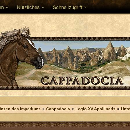
en
Nützliches
Schnellzugriff
vinzen des Imperiums
Cappadocia
Legio XV Apollinaris
Unte