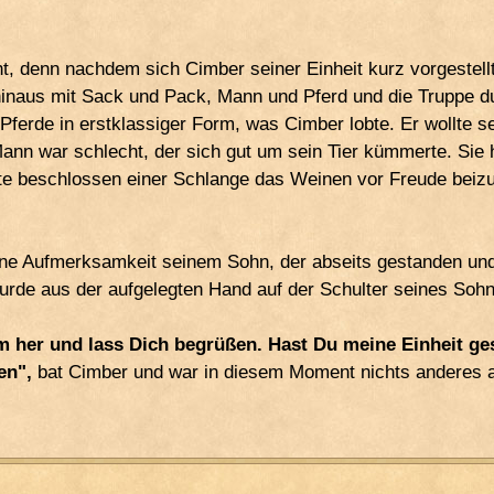
, denn nachdem sich Cimber seiner Einheit kurz vorgestellt 
hinaus mit Sack und Pack, Mann und Pferd und die Truppe dur
Pferde in erstklassiger Form, was Cimber lobte. Er wollte s
ann war schlecht, der sich gut um sein Tier kümmerte. Sie 
e beschlossen einer Schlange das Weinen vor Freude beizu
ine Aufmerksamkeit seinem Sohn, der abseits gestanden und g
rde aus der aufgelegten Hand auf der Schulter seines Sohn
m her und lass Dich begrüßen. Hast Du meine Einheit g
en",
bat Cimber und war in diesem Moment nichts anderes a