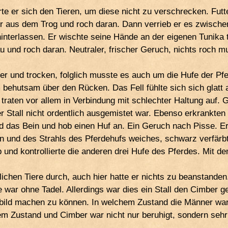
e er sich den Tieren, um diese nicht zu verschrecken. Fut
 aus dem Trog und roch daran. Dann verrieb er es zwische
interlassen. Er wischte seine Hände an der eigenen Tunika
au und roch daran. Neutraler, frischer Geruch, nichts roch mu
 und trocken, folglich musste es auch um die Hufe der Pferd
m behutsam über den Rücken. Das Fell fühlte sich sich glatt
, traten vor allem in Verbindung mit schlechter Haltung auf
r Stall nicht ordentlich ausgemistet war. Ebenso erkrankten
nd das Bein und hob einen Huf an. Ein Geruch nach Pisse. E
en und des Strahls des Pferdehufs weiches, schwarz verfär
 und kontrollierte die anderen drei Hufe des Pferdes. Mit de
lichen Tiere durch, auch hier hatte er nichts zu beanstande
 war ohne Tadel. Allerdings war dies ein Stall den Cimber ge
ild machen zu können. In welchem Zustand die Männer waren
em Zustand und Cimber war nicht nur beruhigt, sondern sehr 