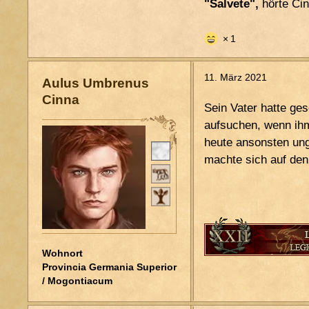
"Salvete",
hörte Cin
1
11. März 2021
Aulus Umbrenus
Cinna
Sein Vater hatte ges
aufsuchen, wenn ihm
heute ansonsten un
Pers. Status
machte sich auf den
Stand
Patria Potestas
Ordo
~
Wohnort
Provincia Germania Superior
/ Mogontiacum