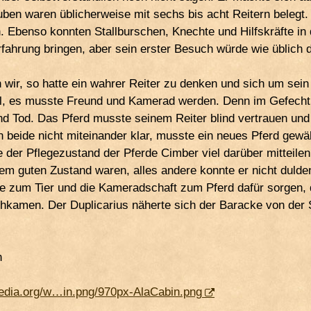
uben waren üblicherweise mit sechs bis acht Reitern belegt
n. Ebenso konnten Stallburschen, Knechte und Hilfskräfte in
fahrung bringen, aber sein erster Besuch würde wie üblich d
n wir, so hatte ein wahrer Reiter zu denken und sich um sei
l, es musste Freund und Kamerad werden. Denn im Gefecht
nd Tod. Das Pferd musste seinem Reiter blind vertrauen und 
beide nicht miteinander klar, musste ein neues Pferd gewähl
der Pflegezustand der Pferde Cimber viel darüber mitteilen,
inem guten Zustand waren, alles andere konnte er nicht duld
e zum Tier und die Kameradschaft zum Pferd dafür sorgen, 
amen. Der Duplicarius näherte sich der Baracke von der Sta
n
media.org/w…in.png/970px-AlaCabin.png