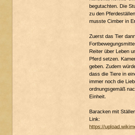
begutachten. Die St
zu den Pferdeställe
musste Cimber in Er
Zuerst das Tier dan
Fortbewegungsmitte
Reiter über Leben u
Pferd setzen. Kamen 
geben. Zudem würde 
dass die Tiere in e
immer noch die Lieb
ordnungsgemäß nachk
Einheit.
Baracken mit Ställe
Link:
https://upload.wiki