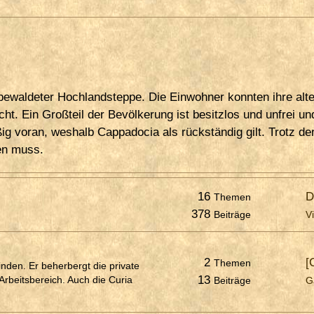
 bewaldeter Hochlandsteppe. Die Einwohner konnten ihre al
t. Ein Großteil der Bevölkerung ist besitzlos und unfrei und 
g voran, weshalb Cappadocia als rückständig gilt. Trotz der
gen muss.
16
D
Themen
378
Beiträge
V
2
[
Themen
finden. Er beherbergt die private
13
rbeitsbereich. Auch die Curia
Beiträge
G