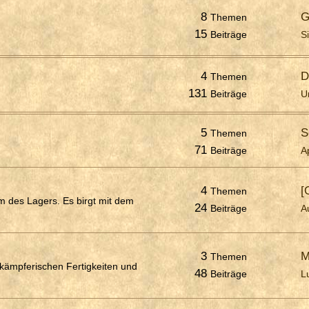
8
G
Themen
15
Beiträge
S
4
D
Themen
131
Beiträge
U
5
S
Themen
71
Beiträge
A
4
[
Themen
 des Lagers. Es birgt mit dem
24
Beiträge
A
3
M
Themen
 kämpferischen Fertigkeiten und
48
Beiträge
L