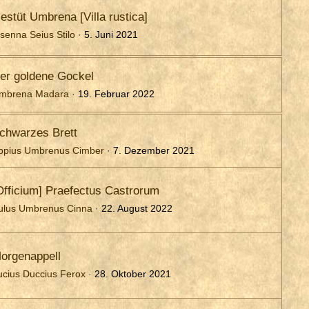
estüt Umbrena [Villa rustica]
isenna Seius Stilo
5. Juni 2021
er goldene Gockel
mbrena Madara
19. Februar 2022
chwarzes Brett
ppius Umbrenus Cimber
7. Dezember 2021
Officium] Praefectus Castrorum
ulus Umbrenus Cinna
22. August 2022
orgenappell
ucius Duccius Ferox
28. Oktober 2021