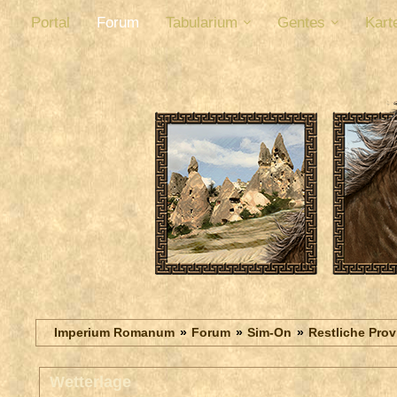
Portal
Forum
Tabularium
Gentes
Kart
Imperium Romanum
Forum
Sim-On
Restliche Pro
Wetterlage