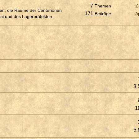
7
Z
Themen
aten, die Räume der Centurionen
171
Beiträge
A
uni und des Lagerpräfekten.
3,
1
5,