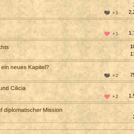
2,
1
1,
1
1
chts
1
t ein neues Kapitel?
7
2
nd Cilicia
1,
2
f diplomatischer Mission