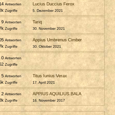
14
Lucius Duccius Ferox
Antworten
2k
Zugriffe
5. Dezember 2021
9
Tariq
Antworten
7k
Zugriffe
30. November 2021
05
Appius Umbrenus Cimber
Antworten
7k
Zugriffe
30. Oktober 2021
0
Antworten
52
Zugriffe
5
Titus Iunius Verax
Antworten
5k
Zugriffe
17. April 2021
2
APPIUS AQUILIUS BALA
Antworten
2k
Zugriffe
16. November 2017