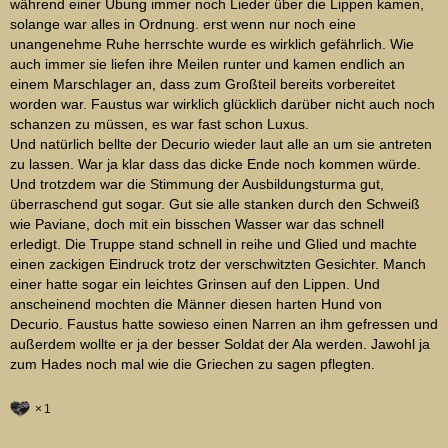
während einer Übung immer noch Lieder über die Lippen kamen,
solange war alles in Ordnung. erst wenn nur noch eine
unangenehme Ruhe herrschte wurde es wirklich gefährlich. Wie
auch immer sie liefen ihre Meilen runter und kamen endlich an
einem Marschlager an, dass zum Großteil bereits vorbereitet
worden war. Faustus war wirklich glücklich darüber nicht auch noch
schanzen zu müssen, es war fast schon Luxus.
Und natürlich bellte der Decurio wieder laut alle an um sie antreten
zu lassen. War ja klar dass das dicke Ende noch kommen würde.
Und trotzdem war die Stimmung der Ausbildungsturma gut,
überraschend gut sogar. Gut sie alle stanken durch den Schweiß
wie Paviane, doch mit ein bisschen Wasser war das schnell
erledigt. Die Truppe stand schnell in reihe und Glied und machte
einen zackigen Eindruck trotz der verschwitzten Gesichter. Manch
einer hatte sogar ein leichtes Grinsen auf den Lippen. Und
anscheinend mochten die Männer diesen harten Hund von
Decurio. Faustus hatte sowieso einen Narren an ihm gefressen und
außerdem wollte er ja der besser Soldat der Ala werden. Jawohl ja
zum Hades noch mal wie die Griechen zu sagen pflegten.
1