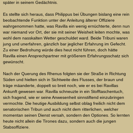
später in seinem Gedächtnis.
Es stellte sich heraus, dass Philippus bei Übungen bislang eine rein
beobachtende Funktion unter der Anleitung älterer Offiziere
wahrgenommen hatte, was Ravilla ein wenig ernüchterte, denn nun
war niemand vor Ort, der sie mit seiner Weisheit leiten mochte, was
wohl dem nasskalten Wetter geschuldet ward. Beide Tribuni waren
jung und unerfahren, gänzlich bar jeglicher Erfahrung im Gefecht.
Zu einer Bedrohung würde dies heut nicht führen, doch hätte
Ravilla einen Ansprechpartner mit größerem Erfahrungsschatz sich
gewünscht.
Nach der Querung des Rhenus folgten sie der Straße in Richtung
Süden und hielten sich in Sichtweite des Flusses, der braun und
träge mäanderte, doppelt so breit noch, wie er es bei Ravillas
Ankunft gewesen war. Ravilla schneuzte in ein Stofftaschentuch,
sich fragend, wie er seine Anwesenheit sinnstiftend einzubringen
vermochte. Die heutige Ausbildung selbst oblag freilich nicht dem
senatorischen Tribun und auch nicht dem ritterlichen, welcher
momentan seinen Dienst versah, sondern den Optiones. So lernten
heute nicht allein die Tirones dazu, sondern auch die jungen
Stabsoffiziere.