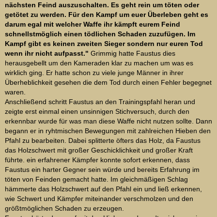
nächsten Feind auszuschalten. Es geht rein um töten oder
getötet zu werden. Für den Kampf um euer Überleben geht es
darum egal mit welcher Waffe ihr kämpft eurem Feind
schnellstmöglich einen tödlichen Schaden zuzufügen. Im
Kampf gibt es keinen zweiten Sieger sondern nur euren Tod
wenn ihr nicht aufpasst."
Grimmig hatte Faustus dies
herausgebellt um den Kameraden klar zu machen um was es
wirklich ging. Er hatte schon zu viele junge Männer in ihrer
Überheblichkeit gesehen die dem Tod durch einen Fehler begegnet
waren.
Anschließend schritt Faustus an den Trainingspfahl heran und
zeigte erst einmal einen unsinnigen Stichversuch, durch den
erkennbar wurde für was man diese Waffe nicht nutzen sollte. Dann
begann er in ryhtmischen Bewegungen mit zahlreichen Hieben den
Pfahl zu bearbeiten. Dabei splitterte öfters das Holz, da Faustus
das Holzschwert mit großer Geschicklichkeit und großer Kraft
führte. ein erfahrener Kämpfer konnte sofort erkennen, dass
Faustus ein harter Gegner sein würde und bereits Erfahrung im
töten von Feinden gemacht hatte. Im gleichmäßigen Schlag
hämmerte das Holzschwert auf den Pfahl ein und ließ erkennen,
wie Schwert und Kämpfer miteinander verschmolzen und den
größtmöglichen Schaden zu erzeugen.