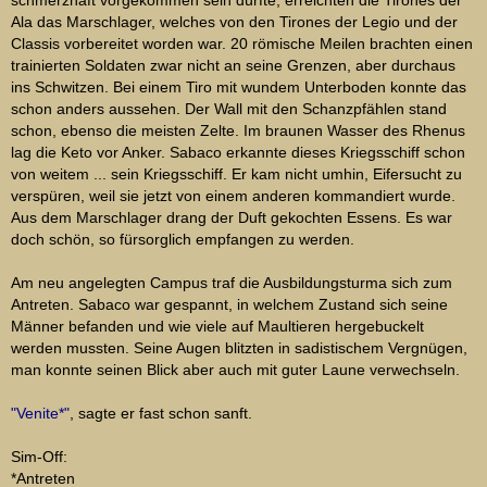
schmerzhaft vorgekommen sein dürfte, erreichten die Tirones der
Ala das Marschlager, welches von den Tirones der Legio und der
Classis vorbereitet worden war. 20 römische Meilen brachten einen
trainierten Soldaten zwar nicht an seine Grenzen, aber durchaus
ins Schwitzen. Bei einem Tiro mit wundem Unterboden konnte das
schon anders aussehen. Der Wall mit den Schanzpfählen stand
schon, ebenso die meisten Zelte. Im braunen Wasser des Rhenus
lag die Keto vor Anker. Sabaco erkannte dieses Kriegsschiff schon
von weitem ... sein Kriegsschiff. Er kam nicht umhin, Eifersucht zu
verspüren, weil sie jetzt von einem anderen kommandiert wurde.
Aus dem Marschlager drang der Duft gekochten Essens. Es war
doch schön, so fürsorglich empfangen zu werden.
Am neu angelegten Campus traf die Ausbildungsturma sich zum
Antreten. Sabaco war gespannt, in welchem Zustand sich seine
Männer befanden und wie viele auf Maultieren hergebuckelt
werden mussten. Seine Augen blitzten in sadistischem Vergnügen,
man konnte seinen Blick aber auch mit guter Laune verwechseln.
"Venite*"
, sagte er fast schon sanft.
Sim-Off:
*Antreten