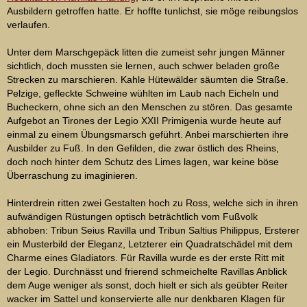
Ausbildern getroffen hatte. Er hoffte tunlichst, sie möge reibungslos
verlaufen.
Unter dem Marschgepäck litten die zumeist sehr jungen Männer
sichtlich, doch mussten sie lernen, auch schwer beladen große
Strecken zu marschieren. Kahle Hütewälder säumten die Straße.
Pelzige, gefleckte Schweine wühlten im Laub nach Eicheln und
Bucheckern, ohne sich an den Menschen zu stören. Das gesamte
Aufgebot an Tirones der Legio XXII Primigenia wurde heute auf
einmal zu einem Übungsmarsch geführt. Anbei marschierten ihre
Ausbilder zu Fuß. In den Gefilden, die zwar östlich des Rheins,
doch noch hinter dem Schutz des Limes lagen, war keine böse
Überraschung zu imaginieren.
Hinterdrein ritten zwei Gestalten hoch zu Ross, welche sich in ihren
aufwändigen Rüstungen optisch beträchtlich vom Fußvolk
abhoben: Tribun Seius Ravilla und Tribun Saltius Philippus, Ersterer
ein Musterbild der Eleganz, Letzterer ein Quadratschädel mit dem
Charme eines Gladiators. Für Ravilla wurde es der erste Ritt mit
der Legio. Durchnässt und frierend schmeichelte Ravillas Anblick
dem Auge weniger als sonst, doch hielt er sich als geübter Reiter
wacker im Sattel und konservierte alle nur denkbaren Klagen für