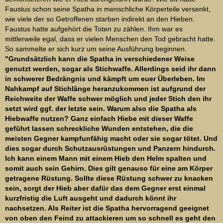
Faustus schon seine Spatha in menschliche Körperteile versenkt,
wie viele der so Getroffenen starben indirekt an den Hieben.
Faustus hatte aufgehört die Toten zu zählen. Ihm war es
mittlerweile egal, dass er vielen Menschen den Tod gebracht hatte.
So sammelte er sich kurz um seine Ausführung beginnen.
"Grundsätzlich kann die Spatha in verschiedener Weise
genutzt werden, sogar als Stichwaffe. Allerdings seid ihr dann
in schwerer Bedrängnis und kämpft um euer Überleben. Im
Nahkampf auf Stichlänge heranzukommen ist aufgrund der
Reichweite der Waffe schwer möglich und jeder Stich den ihr
setzt wird ggf. der letzte sein. Warum also die Spatha als
Hiebwaffe nutzen? Ganz einfach Hiebe mit dieser Waffe
geführt lassen schreckliche Wunden entstehen, die die
meisten Gegner kampfunfähig macht oder sie sogar tötet. Und
dies sogar durch Schutzausrüstungen und Panzern hindurch.
Ich kann einem Mann mit einem Hieb den Helm spalten und
somit auch sein Gehirn. Dies gilt genauso für eine am Körper
getragene Rüstung. Sollte diese Rüstung schwer zu knacken
sein, sorgt der Hieb aber dafür das dem Gegner erst einmal
kurzfristig die Luft ausgeht und dadurch könnt ihr
nachsetzen. Als Reiter ist die Spatha hervorragend geeignet
von oben den Feind zu attackieren um so schnell es geht den