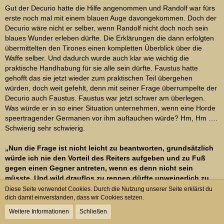
Gut der Decurio hatte die Hilfe angenommen und Randolf war fürs
erste noch mal mit einem blauen Auge davongekommen. Doch der
Decurio wäre nicht er selber, wenn Randolf nicht doch noch sein
blaues Wunder erleben dürfte. Die Erklärungen die dann erfolgten
übermittelten den Tirones einen kompletten Überblick über die
Waffe selber. Und dadurch wurde auch klar wie wichtig die
praktische Handhabung für sie alle sein dürfte. Faustus hatte
gehofft das sie jetzt wieder zum praktischen Teil übergehen
würden, doch weit gefehlt, denn mit seiner Frage überrumpelte der
Decurio auch Faustus. Faustus war jetzt schwer am überlegen.
Was würde er in so einer Situation unternehmen, wenn eine Horde
speertragender Germanen vor ihm auftauchen würde? Hm, Hm ….
Schwierig sehr schwierig.
„Nun die Frage ist nicht leicht zu beantworten, grundsätzlich
würde ich nie den Vorteil des Reiters aufgeben und zu Fuß
gegen einen Gegner antreten, wenn es denn nicht sein
müsste. Und wild drauflos zu rennen dürfte unweigerlich zu
einem Massaker unter uns führen. Dann kommt hinzu welcher
Diese Seite verwendet Cookies. Durch die Nutzung unserer Seite erklärst du
Germanenstamm gegen uns gerichtet wäre als Feind. Bei den
dich damit einverstanden, dass wir Cookies setzen.
Chatten würde ich mich nicht auf einen Kampf mit dem Speer
Weitere Informationen
Schließen
einlassen und schon gar nicht mit einer Infanterieformation