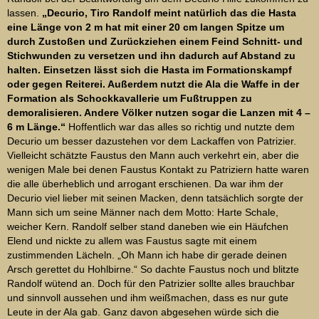
lassen.
„Decurio, Tiro Randolf meint natürlich das die Hasta
eine Länge von 2 m hat mit einer 20 cm langen Spitze um
durch Zustoßen und Zurückziehen einem Feind Schnitt- und
Stichwunden zu versetzen und ihn dadurch auf Abstand zu
halten. Einsetzen lässt sich die Hasta im Formationskampf
oder gegen Reiterei. Außerdem nutzt die Ala die Waffe in der
Formation als Schockkavallerie um Fußtruppen zu
demoralisieren. Andere Völker nutzen sogar die Lanzen mit 4 –
6 m Länge.“
Hoffentlich war das alles so richtig und nutzte dem
Decurio um besser dazustehen vor dem Lackaffen von Patrizier.
Vielleicht schätzte Faustus den Mann auch verkehrt ein, aber die
wenigen Male bei denen Faustus Kontakt zu Patriziern hatte waren
die alle überheblich und arrogant erschienen. Da war ihm der
Decurio viel lieber mit seinen Macken, denn tatsächlich sorgte der
Mann sich um seine Männer nach dem Motto: Harte Schale,
weicher Kern. Randolf selber stand daneben wie ein Häufchen
Elend und nickte zu allem was Faustus sagte mit einem
zustimmenden Lächeln. „Oh Mann ich habe dir gerade deinen
Arsch gerettet du Hohlbirne.“ So dachte Faustus noch und blitzte
Randolf wütend an. Doch für den Patrizier sollte alles brauchbar
und sinnvoll aussehen und ihm weißmachen, dass es nur gute
Leute in der Ala gab. Ganz davon abgesehen würde sich die