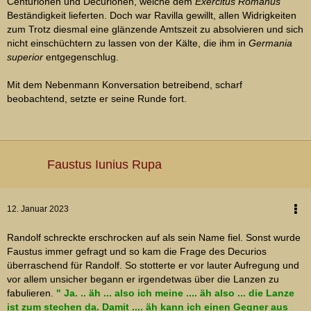
Centurionen und Decurionen, welche dem
Exercitus Romanus
Beständigkeit lieferten. Doch war Ravilla gewillt, allen Widrigkeiten
zum Trotz diesmal eine glänzende Amtszeit zu absolvieren und sich
nicht einschüchtern zu lassen von der Kälte, die ihm in
Germania
superior
entgegenschlug.
Mit dem Nebenmann Konversation betreibend, scharf
beobachtend, setzte er seine Runde fort.
Faustus Iunius Rupa
12. Januar 2023
Randolf schreckte erschrocken auf als sein Name fiel. Sonst wurde
Faustus immer gefragt und so kam die Frage des Decurios
überraschend für Randolf. So stotterte er vor lauter Aufregung und
vor allem unsicher begann er irgendetwas über die Lanzen zu
fabulieren.
" Ja. .. äh ... also ich meine .... äh also ... die Lanze
ist zum stechen da. Damit .... äh kann ich einen Gegner aus