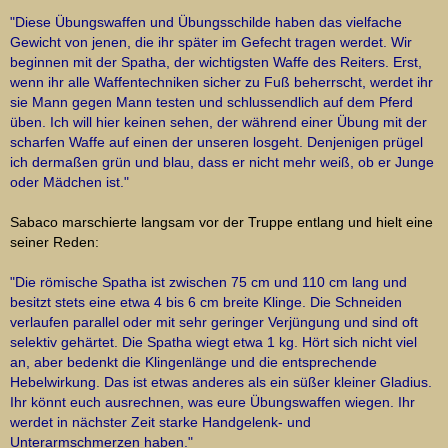
"Diese Übungswaffen und Übungsschilde haben das vielfache
Gewicht von jenen, die ihr später im Gefecht tragen werdet. Wir
beginnen mit der Spatha, der wichtigsten Waffe des Reiters. Erst,
wenn ihr alle Waffentechniken sicher zu Fuß beherrscht, werdet ihr
sie Mann gegen Mann testen und schlussendlich auf dem Pferd
üben. Ich will hier keinen sehen, der während einer Übung mit der
scharfen Waffe auf einen der unseren losgeht. Denjenigen prügel
ich dermaßen grün und blau, dass er nicht mehr weiß, ob er Junge
oder Mädchen ist."
Sabaco marschierte langsam vor der Truppe entlang und hielt eine
seiner Reden:
"Die römische Spatha ist zwischen 75 cm und 110 cm lang und
besitzt stets eine etwa 4 bis 6 cm breite Klinge. Die Schneiden
verlaufen parallel oder mit sehr geringer Verjüngung und sind oft
selektiv gehärtet. Die Spatha wiegt etwa 1 kg. Hört sich nicht viel
an, aber bedenkt die Klingenlänge und die entsprechende
Hebelwirkung. Das ist etwas anderes als ein süßer kleiner Gladius.
Ihr könnt euch ausrechnen, was eure Übungswaffen wiegen. Ihr
werdet in nächster Zeit starke Handgelenk- und
Unterarmschmerzen haben."