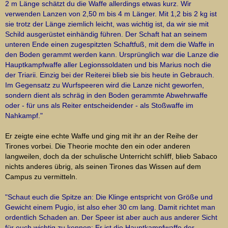
2 m Länge schätzt du die Waffe allerdings etwas kurz. Wir
verwenden Lanzen von 2,50 m bis 4 m Länger. Mit 1,2 bis 2 kg ist
sie trotz der Länge ziemlich leicht, was wichtig ist, da wir sie mit
Schild ausgerüstet einhändig führen. Der Schaft hat an seinem
unteren Ende einen zugespitzten Schaftfuß, mit dem die Waffe in
den Boden gerammt werden kann. Ursprünglich war die Lanze die
Hauptkampfwaffe aller Legionssoldaten und bis Marius noch die
der Triarii. Einzig bei der Reiterei blieb sie bis heute in Gebrauch.
Im Gegensatz zu Wurfspeeren wird die Lanze nicht geworfen,
sondern dient als schräg in den Boden gerammte Abwehrwaffe
oder - für uns als Reiter entscheidender - als Stoßwaffe im
Nahkampf."
Er zeigte eine echte Waffe und ging mit ihr an der Reihe der
Tirones vorbei. Die Theorie mochte den ein oder anderen
langweilen, doch da der schulische Unterricht schliff, blieb Sabaco
nichts anderes übrig, als seinen Tirones das Wissen auf dem
Campus zu vermitteln.
"Schaut euch die Spitze an: Die Klinge entspricht von Größe und
Gewicht einem Pugio, ist also eher 30 cm lang. Damit richtet man
ordentlich Schaden an. Der Speer ist aber auch aus anderer Sicht
für euch wichtig zu kennen: Er ist die Hauptkampfwaffe der