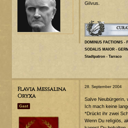
Gilvus.
DOMINUS FACTIONIS -
SODALIS MAIOR - GER
Stadtpatron - Tarraco
28. September 2004
Flavia Messalina
Oryxa
Salve Neubürgerin,
Ich mach keine lange
Gast
*Drückt ihr zwei Schr
Wenn Du religiös, ak
kannst Du behalten.