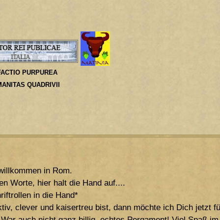
 FACTIO PURPUREA
MANITAS QUADRIVII
 willkommen in Rom.
n Worte, hier halt die Hand auf....
iftrollen in die Hand*
tiv, clever und kaisertreu bist, dann möchte ich Dich jetzt
 War auch nicht ganz billig, echtes Pergament! Viel Spaß im