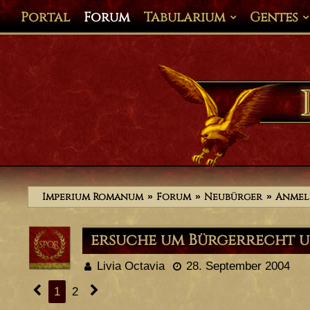
Portal
Forum
Tabularium
Gentes
Imperium Romanum
Forum
Neubürger
Anme
ersuche um Bürgerrecht u
Livia Octavia
28. September 2004
1
2