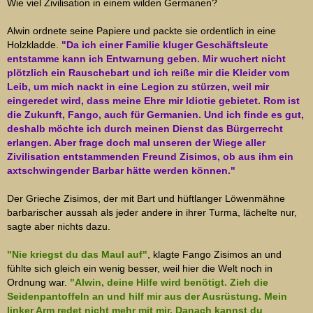
Wie viel Zivilisation in einem wilden Germanen?
Alwin ordnete seine Papiere und packte sie ordentlich in eine
Holzkladde.
"Da ich einer Familie kluger Geschäftsleute
entstamme kann ich Entwarnung geben. Mir wuchert nicht
plötzlich ein Rauschebart und ich reiße mir die Kleider vom
Leib, um mich nackt in eine Legion zu stürzen, weil mir
eingeredet wird, dass meine Ehre mir Idiotie gebietet. Rom ist
die Zukunft, Fango, auch für Germanien. Und ich finde es gut,
deshalb möchte ich durch meinen Dienst das Bürgerrecht
erlangen. Aber frage doch mal unseren der Wiege aller
Zivilisation entstammenden Freund Zisimos, ob aus ihm ein
axtschwingender Barbar hätte werden können."
Der Grieche Zisimos, der mit Bart und hüftlanger Löwenmähne
barbarischer aussah als jeder andere in ihrer Turma, lächelte nur,
sagte aber nichts dazu.
"Nie kriegst du das Maul auf"
, klagte Fango Zisimos an und
fühlte sich gleich ein wenig besser, weil hier die Welt noch in
Ordnung war.
"Alwin, deine Hilfe wird benötigt. Zieh die
Seidenpantoffeln an und hilf mir aus der Ausrüstung. Mein
linker Arm redet nicht mehr mit mir. Danach kannst du