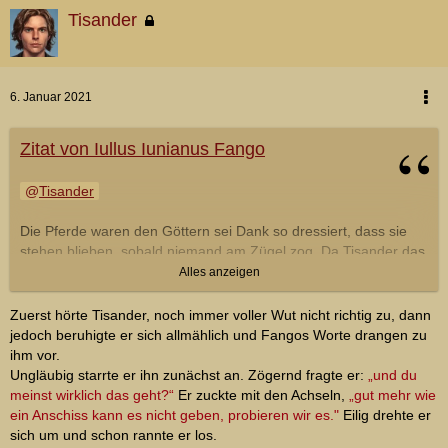
Tisander
6. Januar 2021
Zitat von Iullus Iunianus Fango
Tisander
Die Pferde waren den Göttern sei Dank so dressiert, dass sie
stehen blieben, sobald niemand am Zügel zog. Da Tisander das
Seil nun losließ und Fango sich an den Hörnchen des Sattels
Alles anzeigen
festklammerte, blieb der kleine Schecke sofort stehen. Fango
starrte bestürzt den lautstark motzenden Tisander an, doch er
Zuerst hörte Tisander, noch immer voller Wut nicht richtig zu, dann
hörte die Verzweiflung, die hinter den Worten steckte. So stieg
jedoch beruhigte er sich allmählich und Fangos Worte drangen zu
er ab, ließ sein Pferdchen stehen und ging zu Tisander.
ihm vor.
Ungläubig starrte er ihn zunächst an. Zögernd fragte er:
„und du
"Ich bin froh, dass du da bist und mein Freund bist, Tissi.
meinst wirklich das geht?“
Er zuckte mit den Achseln,
„gut mehr wie
Ohne dich wäre alles Mist! Weißt du was? Wir gehen jetzt
ein Anschiss kann es nicht geben, probieren wir es."
Eilig drehte er
zusammen in die Pincipia. Zu dem netten Kameraden da,
sich um und schon rannte er los.