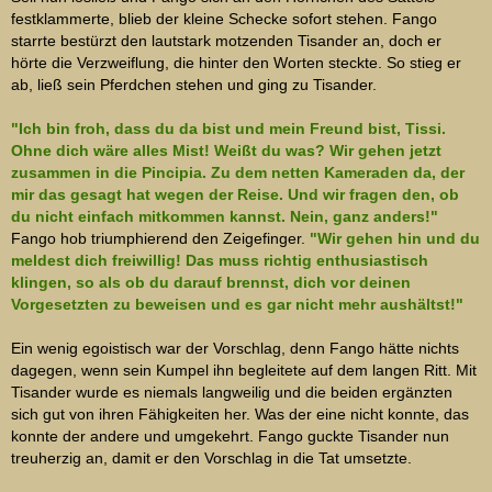
festklammerte, blieb der kleine Schecke sofort stehen. Fango
starrte bestürzt den lautstark motzenden Tisander an, doch er
hörte die Verzweiflung, die hinter den Worten steckte. So stieg er
ab, ließ sein Pferdchen stehen und ging zu Tisander.
"Ich bin froh, dass du da bist und mein Freund bist, Tissi.
Ohne dich wäre alles Mist! Weißt du was? Wir gehen jetzt
zusammen in die Pincipia. Zu dem netten Kameraden da, der
mir das gesagt hat wegen der Reise. Und wir fragen den, ob
du nicht einfach mitkommen kannst. Nein, ganz anders!"
Fango hob triumphierend den Zeigefinger.
"Wir gehen hin und du
meldest dich freiwillig! Das muss richtig enthusiastisch
klingen, so als ob du darauf brennst, dich vor deinen
Vorgesetzten zu beweisen und es gar nicht mehr aushältst!"
Ein wenig egoistisch war der Vorschlag, denn Fango hätte nichts
dagegen, wenn sein Kumpel ihn begleitete auf dem langen Ritt. Mit
Tisander wurde es niemals langweilig und die beiden ergänzten
sich gut von ihren Fähigkeiten her. Was der eine nicht konnte, das
konnte der andere und umgekehrt. Fango guckte Tisander nun
treuherzig an, damit er den Vorschlag in die Tat umsetzte.