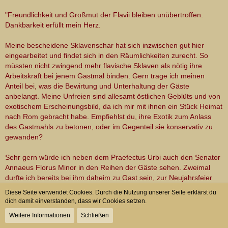
"Freundlichkeit und Großmut der Flavii bleiben unübertroffen.
Dankbarkeit erfüllt mein Herz.
Meine bescheidene Sklavenschar hat sich inzwischen gut hier
eingearbeitet und findet sich in den Räumlichkeiten zurecht. So
müssten nicht zwingend mehr flavische Sklaven als nötig ihre
Arbeitskraft bei jenem Gastmal binden. Gern trage ich meinen
Anteil bei, was die Bewirtung und Unterhaltung der Gäste
anbelangt. Meine Unfreien sind allesamt östlichen Geblüts und von
exotischem Erscheinungsbild, da ich mir mit ihnen ein Stück Heimat
nach Rom gebracht habe. Empfiehlst du, ihre Exotik zum Anlass
des Gastmahls zu betonen, oder im Gegenteil sie konservativ zu
gewanden?
Sehr gern würde ich neben dem Praefectus Urbi auch den Senator
Annaeus Florus Minor in den Reihen der Gäste sehen. Zweimal
durfte ich bereits bei ihm daheim zu Gast sein, zur Neujahrsfeier
und zu seiner Hochzeit, und ich würde mich gern für die erwiesene
Diese Seite verwendet Cookies. Durch die Nutzung unserer Seite erklärst du
Gastfreundschaft revanchieren. Zumal er als Senator gleichwohl
dich damit einverstanden, dass wir Cookies setzen.
Interessantes aus dem aktuellen Geschehen wird beitragen
Weitere Informationen
Schließen
können.