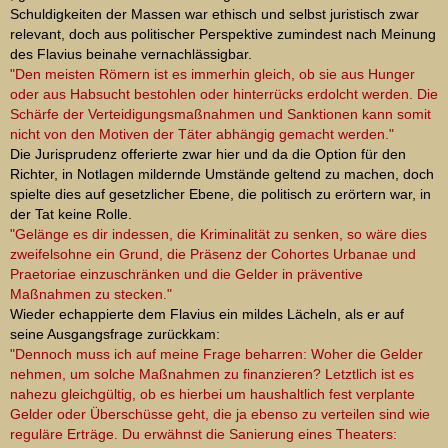
Schuldigkeiten der Massen war ethisch und selbst juristisch zwar
relevant, doch aus politischer Perspektive zumindest nach Meinung
des Flavius beinahe vernachlässigbar.
"Den meisten Römern ist es immerhin gleich, ob sie aus Hunger
oder aus Habsucht bestohlen oder hinterrücks erdolcht werden. Die
Schärfe der Verteidigungsmaßnahmen und Sanktionen kann somit
nicht von den Motiven der Täter abhängig gemacht werden."
Die Jurisprudenz offerierte zwar hier und da die Option für den
Richter, in Notlagen mildernde Umstände geltend zu machen, doch
spielte dies auf gesetzlicher Ebene, die politisch zu erörtern war, in
der Tat keine Rolle.
"Gelänge es dir indessen, die Kriminalität zu senken, so wäre dies
zweifelsohne ein Grund, die Präsenz der Cohortes Urbanae und
Praetoriae einzuschränken und die Gelder in präventive
Maßnahmen zu stecken."
Wieder echappierte dem Flavius ein mildes Lächeln, als er auf
seine Ausgangsfrage zurückkam:
"Dennoch muss ich auf meine Frage beharren: Woher die Gelder
nehmen, um solche Maßnahmen zu finanzieren? Letztlich ist es
nahezu gleichgültig, ob es hierbei um haushaltlich fest verplante
Gelder oder Überschüsse geht, die ja ebenso zu verteilen sind wie
reguläre Erträge. Du erwähnst die Sanierung eines Theaters: