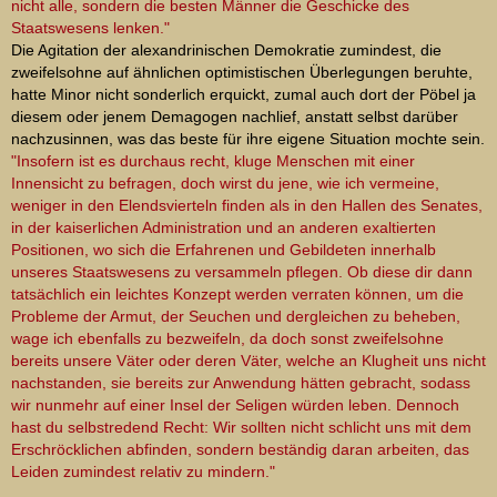
nicht alle, sondern die besten Männer die Geschicke des
Staatswesens lenken."
Die Agitation der alexandrinischen Demokratie zumindest, die
zweifelsohne auf ähnlichen optimistischen Überlegungen beruhte,
hatte Minor nicht sonderlich erquickt, zumal auch dort der Pöbel ja
diesem oder jenem Demagogen nachlief, anstatt selbst darüber
nachzusinnen, was das beste für ihre eigene Situation mochte sein.
"Insofern ist es durchaus recht, kluge Menschen mit einer
Innensicht zu befragen, doch wirst du jene, wie ich vermeine,
weniger in den Elendsvierteln finden als in den Hallen des Senates,
in der kaiserlichen Administration und an anderen exaltierten
Positionen, wo sich die Erfahrenen und Gebildeten innerhalb
unseres Staatswesens zu versammeln pflegen. Ob diese dir dann
tatsächlich ein leichtes Konzept werden verraten können, um die
Probleme der Armut, der Seuchen und dergleichen zu beheben,
wage ich ebenfalls zu bezweifeln, da doch sonst zweifelsohne
bereits unsere Väter oder deren Väter, welche an Klugheit uns nicht
nachstanden, sie bereits zur Anwendung hätten gebracht, sodass
wir nunmehr auf einer Insel der Seligen würden leben. Dennoch
hast du selbstredend Recht: Wir sollten nicht schlicht uns mit dem
Erschröcklichen abfinden, sondern beständig daran arbeiten, das
Leiden zumindest relativ zu mindern."