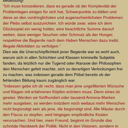
Bedeutung!
"Ich muss konzedieren, dass es gerade ob der Komplexität der
Problemlagen einiges für sich hat, Schwerpunkte zu bilden und
diese an den vordringlichsten und augenscheinlichsten Problemen
der Plebs selbst auszurichten. Ich würde zwar, wäre ich dem
Glücksspiel ein wenig holder, eine beachtliche Summe darauf
wetten, dass weniger Seuchen oder Schmutz als der Hunger,
respektive die Begierde nach dem Haben Menschen dazu treibt,
illegale Aktivitäten zu verfolgen."
Dies wie die Unerschöpflichkeit jener Begierde war es wohl auch,
warum sich in allen Schichten und Klassen kriminelle Subjekte
fanden, da letztlich nur die Tugend oder Ataraxie der Philosophen
den Menschen gefeit machte, sich zu derartigen Verlockungen frei
zu machen, was indessen gerade dem Pöbel bereits ob der
fehlenden Bildung kaum zugänglich war.
"Indessen gebe ich dir recht, dass man jene ungefilterten Wünsche
und Klagen mit erfahrenen Köpfen erörtern muss. Denn eines ist
gewiss: Werden wir fünfhundert oder tausend Annona-Marken
mehr ausgeben, so werden trotzdem noch weitaus mehr Menschen
nicht begünstigt sein als jene, die begünstigt sind. Alle Mäuler durch
den Fiscus zu stopfen, wird hingegen empfindliche Kosten
verursachen. Und hier, mein Freund, beginnt im Grunde das
schnöde Handwerk der Politik: Nicht in den Visionen, sondern in