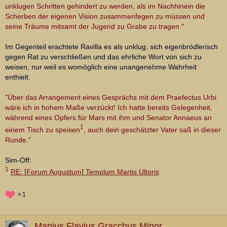
unklugen Schritten gehindert zu werden, als im Nachhinein die
Scherben der eigenen Vision zusammenfegen zu müssen und
seine Träume mitsamt der Jugend zu Grabe zu tragen."
Im Gegenteil erachtete Ravilla es als unklug, sich eigenbrödlerisch
gegen Rat zu verschließen und das ehrliche Wort von sich zu
weisen, nur weil es womöglich eine unangenehme Wahrheit
enthielt.
"Über das Arrangement eines Gesprächs mit dem Praefectus Urbi
wäre ich in hohem Maße verzückt! Ich hatte bereits Gelegenheit,
während eines Opfers für Mars mit ihm und Senator Annaeus an
1
einem Tisch zu speisen
, auch dein geschätzter Vater saß in dieser
Runde."
Sim-Off:
1
RE: [Forum Augustum] Templum Martis Ultoris
1
Manius Flavius Gracchus Minor