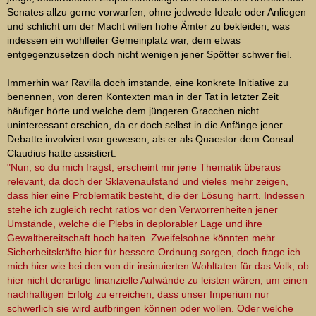
Senates allzu gerne vorwarfen, ohne jedwede Ideale oder Anliegen
und schlicht um der Macht willen hohe Ämter zu bekleiden, was
indessen ein wohlfeiler Gemeinplatz war, dem etwas
entgegenzusetzen doch nicht wenigen jener Spötter schwer fiel.
Immerhin war Ravilla doch imstande, eine konkrete Initiative zu
benennen, von deren Kontexten man in der Tat in letzter Zeit
häufiger hörte und welche dem jüngeren Gracchen nicht
uninteressant erschien, da er doch selbst in die Anfänge jener
Debatte involviert war gewesen, als er als Quaestor dem Consul
Claudius hatte assistiert.
"Nun, so du mich fragst, erscheint mir jene Thematik überaus
relevant, da doch der Sklavenaufstand und vieles mehr zeigen,
dass hier eine Problematik besteht, die der Lösung harrt. Indessen
stehe ich zugleich recht ratlos vor den Verworrenheiten jener
Umstände, welche die Plebs in deplorabler Lage und ihre
Gewaltbereitschaft hoch halten. Zweifelsohne könnten mehr
Sicherheitskräfte hier für bessere Ordnung sorgen, doch frage ich
mich hier wie bei den von dir insinuierten Wohltaten für das Volk, ob
hier nicht derartige finanzielle Aufwände zu leisten wären, um einen
nachhaltigen Erfolg zu erreichen, dass unser Imperium nur
schwerlich sie wird aufbringen können oder wollen. Oder welche