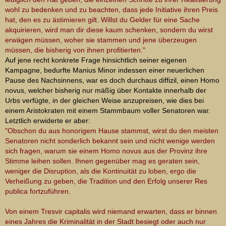
wohl zu bedenken und zu beachten, dass jede Initiative ihren Preis
hat, den es zu ästimieren gilt. Willst du Gelder für eine Sache
akquirieren, wird man dir diese kaum schenken, sondern du wirst
erwägen müssen, woher sie stammen und jene überzeugen
müssen, die bisherig von ihnen profitierten."
Auf jene recht konkrete Frage hinsichtlich seiner eigenen
Kampagne, bedurfte Manius Minor indessen einer neuerlichen
Pause des Nachsinnens, war es doch durchaus diffizil, einen Homo
novus, welcher bisherig nur mäßig über Kontakte innerhalb der
Urbs verfügte, in der gleichen Weise anzupreisen, wie dies bei
einem Aristokraten mit einem Stammbaum voller Senatoren war.
Letztlich erwiderte er aber:
"Obschon du aus honorigem Hause stammst, wirst du den meisten
Senatoren nicht sonderlich bekannt sein und nicht wenige werden
sich fragen, warum sie einem Homo novus aus der Provinz ihre
Stimme leihen sollen. Ihnen gegenüber mag es geraten sein,
weniger die Disruption, als die Kontinuität zu loben, ergo die
Verheißung zu geben, die Tradition und den Erfolg unserer Res
publica fortzuführen.
Von einem Tresvir capitalis wird niemand erwarten, dass er binnen
eines Jahres die Kriminalität in der Stadt besiegt oder auch nur