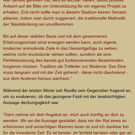
Wer bereits geholfen hat, wird es leichter haben, selbst positive
Antwort auf die Bitte um Unterstützung für ein eigenes Projekt zu
erhalten. Erst recht sollte man in diesem Stadium keinen Senator
pikieren, indem man durch suggieriert, die traditionelle Methodik
der Staatslenkung sei unvollkommen.
Bis auf dieser stabilen Basis und mit dem gewonnenen
Erfahrungsschatz einst erwogen werden kann, auch eigene,
moderner anmutende Ziele in das Gesamtgefüge zu weben,
welche nicht revolutionär wirken sollten,
sondern als eine
Perfektionierung des bereits gut funktionierenden Bestehenden
fungieren müssen. Tradition als Trittleiter zur Moderne. Das Eine
muss langsam und mit der Zeit gehend - diese nicht überholend -
aus dem Anderen heraus wachsen."
Während der letzten Worte sah Ravilla sein Gegenüber fragend an,
um zu evaluieren, ob das gezogene Fazit mit der beabsichtigten
Aussage deckungsgleich war.
"Gern nehme ich dein Angebot an, mich auch künftig an dich zu
wenden. Mir sei die Aussage gestattet, dass mir der Rat eines so
erfahrenen und umsichtigen Mannes teuer ist und ich dankbar bin
für die investierte Zeit. Es ist besser, im Vorfeld beraten oder gar an