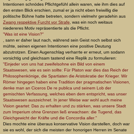
Intentionen schnödes Pflichtgefühl allein waren, wie ihm dies auf
den ersten Blick erschien, zumal er ja nicht eben freiwillig die
politische Bühne hatte betreten, sondern vielmehr geradehin aus
Zwang respektive Furcht vor Strafe
, was ein noch weitaus
niedereres Motiv repräsentierte als die Pflicht.
"Was ist eine Vision?"
, sann er daher laut nach, während sein Geist noch selbst sich
mühte, seinen eigenen Intentionen eine positive Deutung
abzutrotzen. Einen Augenschlag verharrte er erneut, um sodann
vorsichtig und gleichsam tastend eine Replik zu formulieren:
"Einjeder von uns hat zweifelsohne ein Bild von einem
Staatswesen, wie es sein sollte: Für Platon war dies das Reich der
Philosophenkönige, die Spartiaten die Aristokratie der Krieger. Wir
Römer hingegen haben eine Tradition der pragmatischen Visionen,
denke man an Ciceros De re publica und seinem Lob der
gemischten Verfassung, welches eben dem entspricht, was unser
Staatswesen auszeichnet. In jener Weise war wohl auch meine
Vision geartet: Das zu erhalten und zu stärken, was unsere Stadt
zum Imperium ohne Grenzen ließ erwachsen: die Tugend, das
Gleichgewicht der Kräfte und die Concordia aller."
Dies mochte eine überaus konservative Vision darstellen, doch war
sie es wohl, der sich die meisten der honorigen Herren im Senate