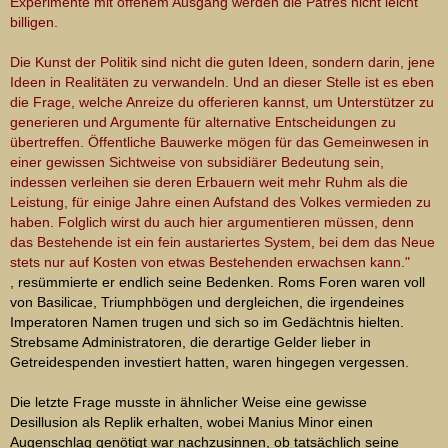
Experimente mit offenem Ausgang werden die Patres nicht leicht
billigen.
Die Kunst der Politik sind nicht die guten Ideen, sondern darin, jene
Ideen in Realitäten zu verwandeln. Und an dieser Stelle ist es eben
die Frage, welche Anreize du offerieren kannst, um Unterstützer zu
generieren und Argumente für alternative Entscheidungen zu
übertreffen. Öffentliche Bauwerke mögen für das Gemeinwesen in
einer gewissen Sichtweise von subsidiärer Bedeutung sein,
indessen verleihen sie deren Erbauern weit mehr Ruhm als die
Leistung, für einige Jahre einen Aufstand des Volkes vermieden zu
haben. Folglich wirst du auch hier argumentieren müssen, denn
das Bestehende ist ein fein austariertes System, bei dem das Neue
stets nur auf Kosten von etwas Bestehenden erwachsen kann."
, resümmierte er endlich seine Bedenken. Roms Foren waren voll
von Basilicae, Triumphbögen und dergleichen, die irgendeines
Imperatoren Namen trugen und sich so im Gedächtnis hielten.
Strebsame Administratoren, die derartige Gelder lieber in
Getreidespenden investiert hatten, waren hingegen vergessen.
Die letzte Frage musste in ähnlicher Weise eine gewisse
Desillusion als Replik erhalten, wobei Manius Minor einen
Augenschlag genötigt war nachzusinnen, ob tatsächlich seine