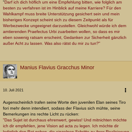
"
Darf ich dich höflich um eine Empfehlung bitten, wie folglich am
besten zu verfahren ist im Hinblick auf meine Karriere? Für den
Wahlkampf muss breite Unterstützung gesichert sein und mein
bisheriges Konzept scheint sich zu diesem Zeitpunkt als für
Werbezwecke ungeeignet darzustellen. Gleichwohl würde ich dem
amtierenden Praefectus Urbi zuarbeiten wollen, so dass es mir
eben sowenig ratsam erscheint, Gedanken zur Sicherheit gänzlich
außer Acht zu lassen. Was also rätst du mir zu tun?"
Manius Flavius Gracchus Minor
10. Juli 2021
Augenscheinlich trafen seine Worte den juvenilen Elan seines Tiro
fori mehr denn intendiert, sodass der Flavius sich mühte, seine
Bemerkungen ins rechte Licht zu rücken:
"Das Sujet ist durchaus ehrenwert, gewiss! Und mitnichten möchte
ich dir empfehlen, jene Vision ad acta zu legen. Ich möchte dir
lediglich den Rat geben, die einzelnen Schritte zu ihrer Realisierung