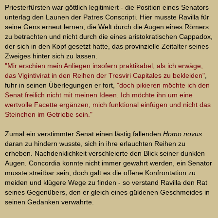
Priesterfürsten war göttlich legitimiert - die Position eines Senators
unterlag den Launen der Patres Conscripti. Hier musste Ravilla für
seine Gens erneut lernen, die Welt durch die Augen eines Römers
zu betrachten und nicht durch die eines aristokratischen Cappadox,
der sich in den Kopf gesetzt hatte, das provinzielle Zeitalter seines
Zweiges hinter sich zu lassen.
"Mir erschien mein Anliegen insofern praktikabel, als ich erwäge,
das Vigintivirat in den Reihen der Tresviri Capitales zu bekleiden"
,
fuhr in seinen Überlegungen er fort,
"doch pikieren möchte ich den
Senat freilich nicht mit meinen Ideen. Ich möchte ihn um eine
wertvolle Facette ergänzen, mich funktional einfügen und nicht das
Steinchen im Getriebe sein."
Zumal ein verstimmter Senat einen lästig fallenden
Homo novus
daran zu hindern wusste, sich in ihre erlauchten Reihen zu
erheben. Nachdenklichkeit verschleierte den Blick seiner dunklen
Augen. Concordia konnte nicht immer gewahrt werden, ein Senator
musste streitbar sein, doch galt es die offene Konfrontation zu
meiden und klügere Wege zu finden - so verstand Ravilla den Rat
seines Gegenübers, den er gleich eines güldenen Geschmeides in
seinen Gedanken verwahrte.